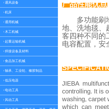
产品性能优点
通风设备
机床
多功能刷地
通用机械
地、
洗地毯、
木工机械
客四种
不同的
起重运输机械
电容配置，
安
焊接设备及材料
食品加工机械
SPECIFICAT
轴承、工业轮、橡胶制品
低压电器
JIEBA multifunc
controlling. It is 
电动工具
washing, carpet 
风动工具
which can meet 