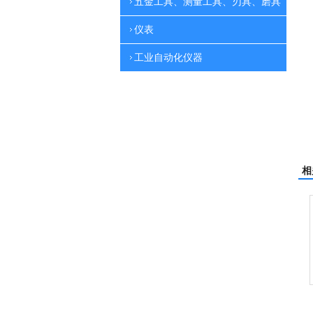
五金工具、测量工具、刃具、磨具
仪表
工业自动化仪器
相
翻新机
电动高压清洗机
吸尘机