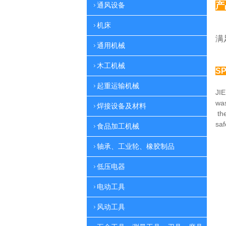
产
通风设备
机床
多
满
通用机械
木工机械
SP
起重运输机械
JIE
was
焊接设备及材料
th
sa
食品加工机械
轴承、工业轮、橡胶制品
低压电器
电动工具
风动工具