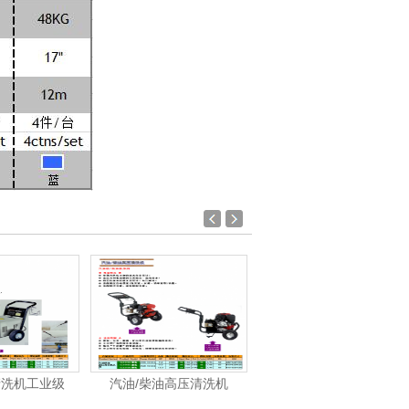
清洗机工业级
汽油/柴油高压清洗机
洁霸-洗地机、洗地车系