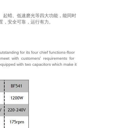
、起蜡、低速磨光等四大功能，能同时
置，
安全可靠，运行有力。
 outstanding for its four chief functions-floor
meet with customers' requirements for
equipped with two capacitors which make it