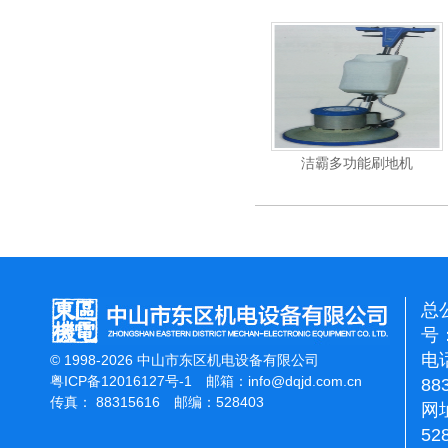
杰霸-强力吹干机
洁霸多功能刷地机
总
号：
电话
© 1998-2026 中山市东区机电设备有限公司
粤ICP备12016127号-1
邮箱：
info@dqjd.com.cn
88
传真： 88315616 邮编：528403
网址
52