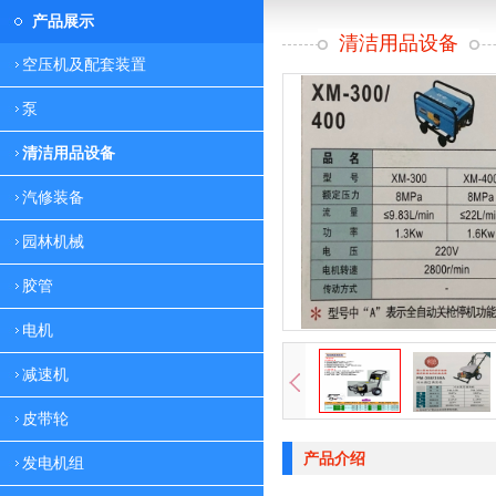
产品展示
清洁用品设备
空压机及配套装置
泵
清洁用品设备
汽修装备
园林机械
胶管
电机
减速机
皮带轮
产品介绍
发电机组