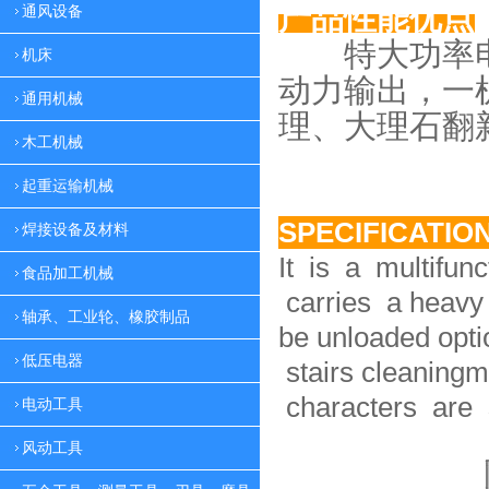
产品性能优点
通风设备
特大功率电
机床
动力
输出，一
通用机械
理、大理
石翻
木工机械
起重运输机械
SPECIFICATIO
焊接设备及材料
It is a multifun
食品加工机械
carries a heavy 
轴承、工业轮、橡胶制品
be unloaded option
低压电器
stairs cleaningm
characters are 
电动工具
风动工具