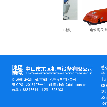
力吹干机
洁霸多功能刷地机
电动高压清洗机
总
号：
电话
© 1998-2026 中山市东区机电设备有限公司
粤ICP备12016127号-1
邮箱：
info@dqjd.com.cn
88
传真： 88315616 邮编：528403
网址
52
公