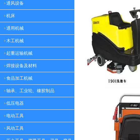
通风设备
机床
通用机械
木工机械
起重运输机械
焊接设备及材料
食品加工机械
轴承、工业轮、橡胶制品
低压电器
电动工具
风动工具