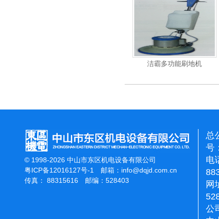
杰霸-强力吹干机
洁霸多功能刷地机
总
号：
电话
© 1998-2026 中山市东区机电设备有限公司
粤ICP备12016127号-1
邮箱：
info@dqjd.com.cn
88
传真： 88315616 邮编：528403
网址
52
公