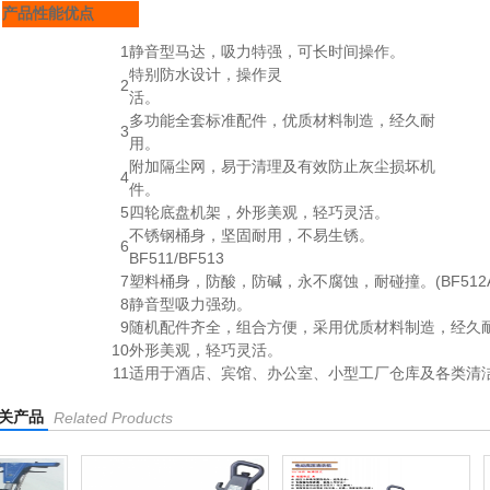
产品性能优点
1
静音型马达，吸力特强，可长时间操作。
特别防水设计，操作灵
2
活。
多功能全套标准配件，优质材料制造，经久耐
3
用。
附加隔尘网，易于清理及有效防止灰尘损坏机
4
件。
5
四轮底盘机架，外形美观，轻巧灵活。
不锈钢桶身，坚固耐用，不易生锈。
6
BF511/BF513
7
塑料桶身，防酸，防碱，永不腐蚀，耐碰撞。(BF512A
8
静音型吸力强劲。
9
随机配件齐全，组合方便，采用优质材料制造，经久
10
外形美观，轻巧灵活。
11
适用于酒店、宾馆、办公室、小型工厂仓库及各类清
关产品
Related Products