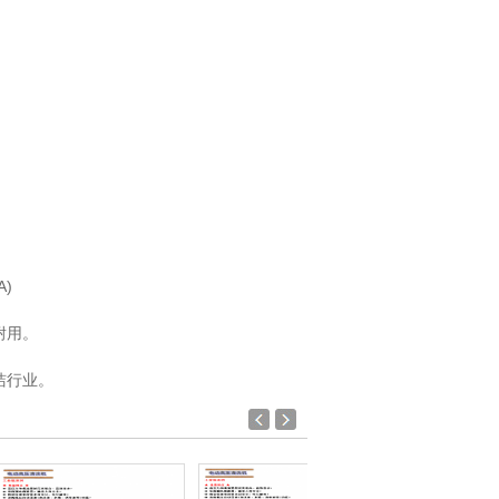
)
耐用。
洁行业。