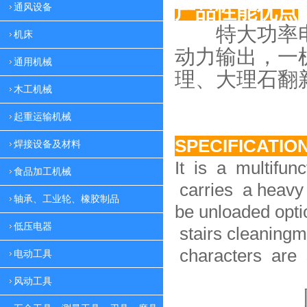
产品性能优点
通风设备
特大功率电
机床
动力
输出，一
通用机械
理、大理
石翻
木工机械
起重运输机械
SPECIFICATIO
焊接设备及材料
It is a multifun
食品加工机械
carries a heavy 
轴承、工业轮、橡胶制品
be unloaded option
低压电器
stairs cleaningm
characters are 
电动工具
风动工具