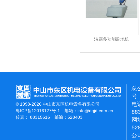
杰霸-强力吹干机
洁霸多功能刷地机
总
号：
电话
© 1998-2026 中山市东区机电设备有限公司
粤ICP备12016127号-1
邮箱：
info@dqjd.com.cn
88
传真： 88315616 邮编：528403
网址
52
公