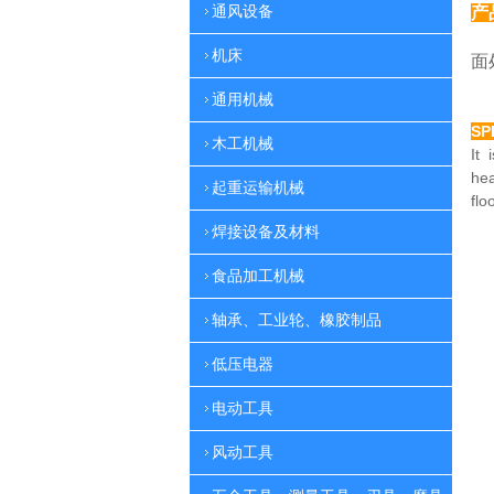
通风设备
产
特
机床
面
通用机械
SP
木工机械
It 
he
起重运输机械
flo
焊接设备及材料
食品加工机械
轴承、工业轮、橡胶制品
低压电器
电动工具
风动工具