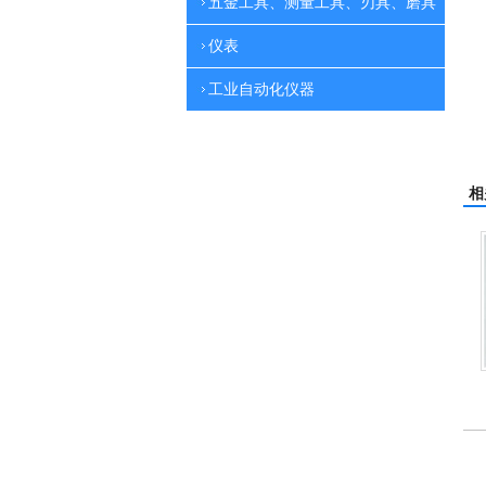
五金工具、测量工具、刃具、磨具
仪表
工业自动化仪器
相
洁霸多功能刷地机
电动高压清洗机
吸