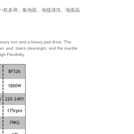
一机多用，集地面、地毯清洗、地面晶
eavy iron and a heavy pad drive. The
et and stairs cleaningm, and the marble
high
Flexibility.