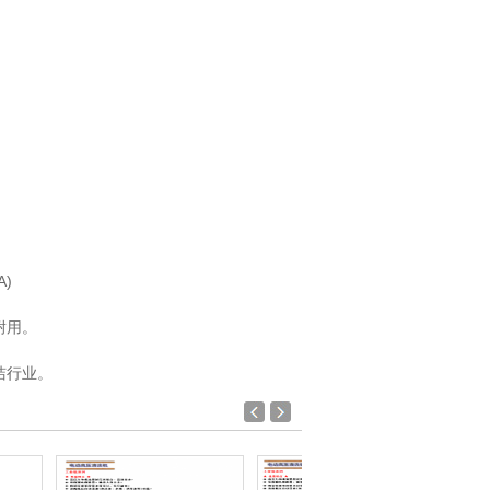
)
耐用。
洁行业。