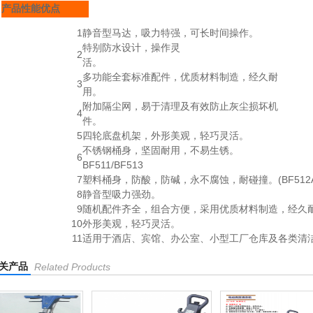
产品性能优点
1
静音型马达，吸力特强，可长时间操作。
特别防水设计，操作灵
2
活。
多功能全套标准配件，优质材料制造，经久耐
3
用。
附加隔尘网，易于清理及有效防止灰尘损坏机
4
件。
5
四轮底盘机架，外形美观，轻巧灵活。
不锈钢桶身，坚固耐用，不易生锈。
6
BF511/BF513
7
塑料桶身，防酸，防碱，永不腐蚀，耐碰撞。(BF512A
8
静音型吸力强劲。
9
随机配件齐全，组合方便，采用优质材料制造，经久
10
外形美观，轻巧灵活。
11
适用于酒店、宾馆、办公室、小型工厂仓库及各类清
关产品
Related Products