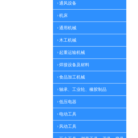
通风设备
机床
通用机械
木工机械
起重运输机械
焊接设备及材料
食品加工机械
轴承、工业轮、橡胶制品
低压电器
电动工具
风动工具