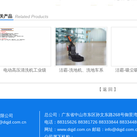
关产品
Related Products
杰霸-强力吹干机
洁霸多功能刷地机
洁霸石面
【 返 回 】
总公司：广东省中山市东区孙文东路268号御景湾
有限公司
o@dqjd.com.cn
电话：88315626 88381726 88333844 883344
网址：www.dqjd.com.cn 邮箱：info@dqjd.com
公司属下机构：