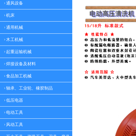
通风设备
机床
通用机械
木工机械
起重运输机械
焊接设备及材料
食品加工机械
轴承、工业轮、橡胶制品
低压电器
电动工具
风动工具