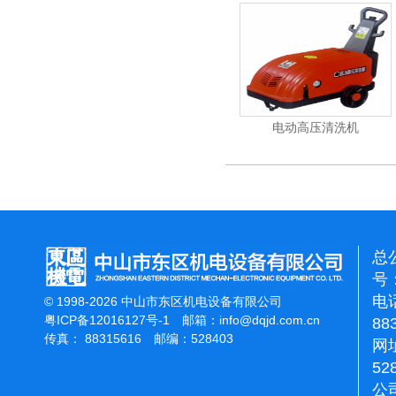
石面加重翻新机
电动高压清洗机
吸尘机
总
号：
电话
© 1998-2026 中山市东区机电设备有限公司
粤ICP备12016127号-1
邮箱：
info@dqjd.com.cn
88
传真： 88315616 邮编：528403
网址
52
公