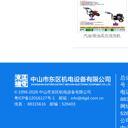
清洗机
电动高压清洗机工业级
汽油/柴油高压清洗机
总
号：
电话
© 1998-2026 中山市东区机电设备有限公司
粤ICP备12016127号-1
邮箱：
info@dqjd.com.cn
88
传真： 88315616 邮编：528403
网址
52
公
中