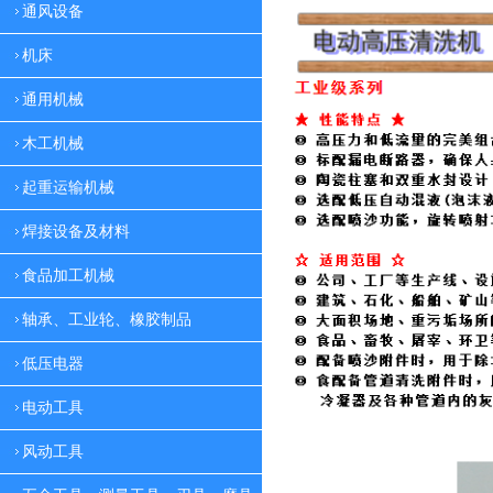
通风设备
机床
通用机械
木工机械
起重运输机械
焊接设备及材料
食品加工机械
轴承、工业轮、橡胶制品
低压电器
电动工具
风动工具