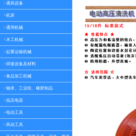
通风设备
机床
通用机械
木工机械
起重运输机械
焊接设备及材料
食品加工机械
轴承、工业轮、橡胶制品
低压电器
电动工具
风动工具