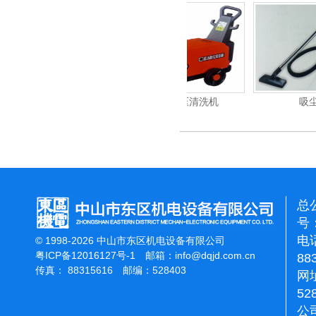
重翻新机
电动高压清洗机
吸尘机
总
号：
电话
© 1998-2026 中山市东区机电设备有限公司
粤ICP备12016127号-1
邮箱：
info@dqjd.com.cn
88
传真： 88315616 邮编：528403
网址
52
公