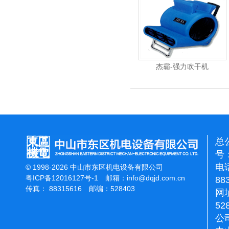
杰霸-强力吹干机
洁霸多功
总
号：
电话
© 1998-2026 中山市东区机电设备有限公司
粤ICP备12016127号-1
邮箱：
info@dqjd.com.cn
88
传真： 88315616 邮编：528403
网址
52
公