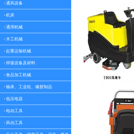
通风设备
机床
通用机械
木工机械
起重运输机械
焊接设备及材料
食品加工机械
轴承、工业轮、橡胶制品
低压电器
电动工具
风动工具