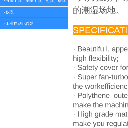
五金工具、测量工具、刃具、磨具
的潮湿场地。
仪表
工业自动化仪器
SPECIFICAT
·
Beautifu l, app
high flexibility;
·
Safety cover fo
·
Super fan-turbo
the workefficienc
·
Polythene oute
make the machin
·
High grade mat
make you regulate