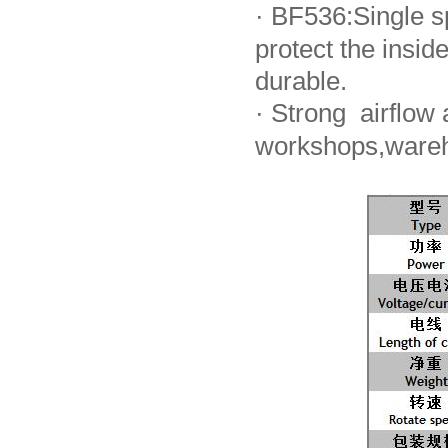
·
BF536:Single sp
protect the ins
durable.
·
Strong airflow a
workshops,wareh