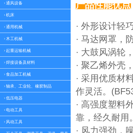
产品性能优点
通风设备
机床
· 外形设计轻
通用机械
·
马达网罩，
木工机械
·
大鼓风涡轮，
起重运输机械
焊接设备及材料
·
聚乙烯外壳，
食品加工机械
·
采用优质材料
轴承、工业轮、橡胶制品
作灵活。(BF53
低压电器
·
高强度塑料外
电动工具
靠，
经久耐用。(
风动工具
·
风力强劲，噪