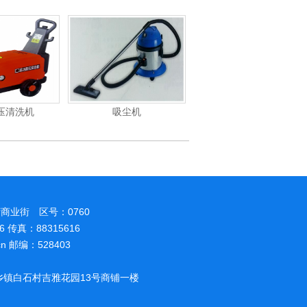
压清洗机
吸尘机
电动高压清洗机
商业街 区号：0760
86 传真：88315616
.cn 邮编：528403
镇白石村吉雅花园13号商铺一楼