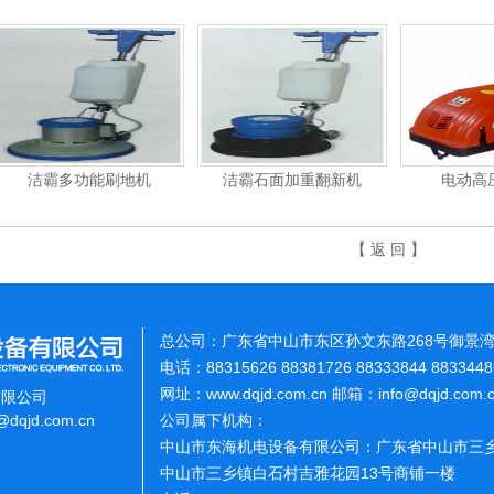
洁霸多功能刷地机
洁霸石面加重翻新机
电动高
【 返 回 】
总公司：广东省中山市东区孙文东路268号御景湾
电话：88315626 88381726 88333844 883344
网址：www.dqjd.com.cn 邮箱：info@dqjd.com
有限公司
o@dqjd.com.cn
公司属下机构：
中山市东海机电设备有限公司：广东省中山市三乡
中山市三乡镇白石村吉雅花园13号商铺一楼