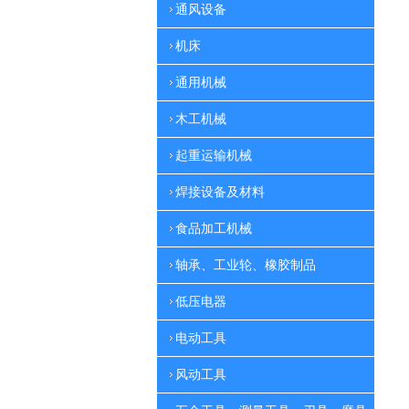
通风设备
机床
通用机械
木工机械
起重运输机械
焊接设备及材料
食品加工机械
轴承、工业轮、橡胶制品
低压电器
电动工具
风动工具