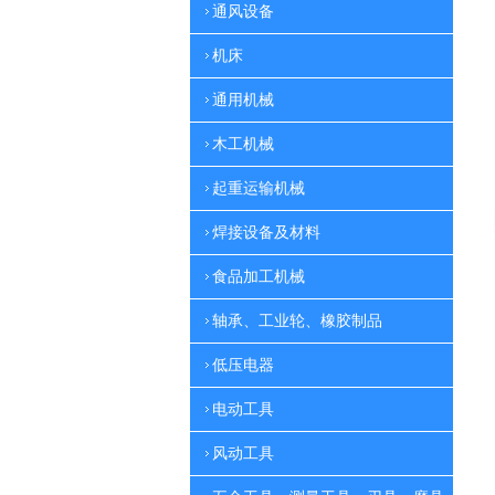
通风设备
机床
通用机械
木工机械
起重运输机械
焊接设备及材料
食品加工机械
轴承、工业轮、橡胶制品
低压电器
电动工具
风动工具