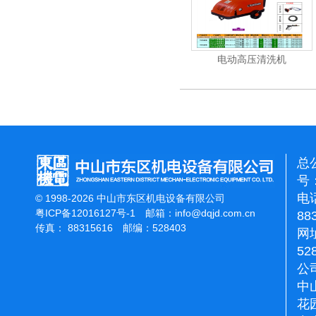
吸尘机
电动高压清洗机
电动
总
号：
电话
© 1998-2026 中山市东区机电设备有限公司
粤ICP备12016127号-1
邮箱：
info@dqjd.com.cn
88
传真： 88315616 邮编：528403
网址
52
公
中
花