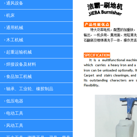
通风设备
机床
通用机械
木工机械
起重运输机械
焊接设备及材料
食品加工机械
轴承、工业轮、橡胶制品
低压电器
电动工具
风动工具