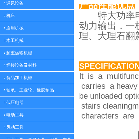
产品性能优点
通风设备
特大功率电
机床
动力
输出，一
通用机械
理、大理
石翻
木工机械
起重运输机械
SPECIFICATIO
焊接设备及材料
It is a multifun
食品加工机械
carries a heavy 
轴承、工业轮、橡胶制品
be unloaded option
低压电器
stairs cleaningm
characters are 
电动工具
风动工具