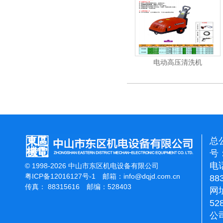
清洗机
吸尘机
电动高压清洗机
总
号：
电话
© 1998-2026 中山市东区机电设备有限公司
粤ICP备12016127号-1
邮箱：
info@dqjd.com.cn
88
传真： 88315616 邮编：528403
网址
52
公