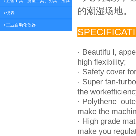
五金工具、测量工具、刃具、磨具
的潮湿场地。
仪表
工业自动化仪器
SPECIFICAT
·
Beautifu l, app
high flexibility;
·
Safety cover fo
·
Super fan-turbo
the workefficienc
·
Polythene oute
make the machin
·
High grade mat
make you regulate