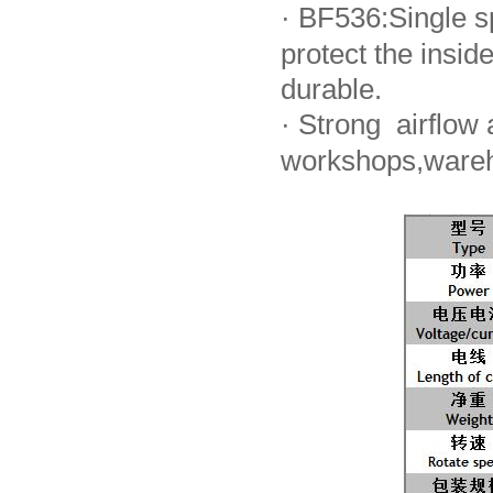
·
BF536:Single sp
protect the ins
durable.
·
Strong airflow a
workshops,wareh