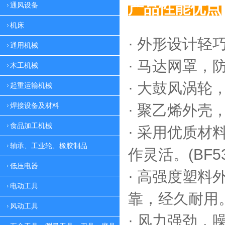
产品性能优点
通风设备
机床
· 外形设计轻
通用机械
·
马达网罩，
木工机械
·
大鼓风涡轮，
起重运输机械
焊接设备及材料
·
聚乙烯外壳，
食品加工机械
·
采用优质材料
轴承、工业轮、橡胶制品
作灵活。(BF53
低压电器
·
高强度塑料外
电动工具
靠，
经久耐用。(
风动工具
·
风力强劲，噪