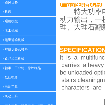
产品性能优点
通风设备
特大功率电
机床
动力
输出，一
通用机械
理、大理
石翻
木工机械
起重运输机械
SPECIFICATIO
焊接设备及材料
It is a multifun
食品加工机械
carries a heavy 
轴承、工业轮、橡胶制品
be unloaded option
低压电器
stairs cleaningm
characters are 
电动工具
风动工具