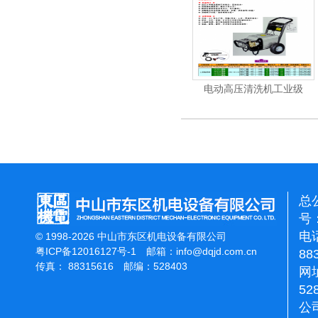
动高压清洗机
电动高压清洗机工业级
电动高压清洗机工
总
号：
电话
© 1998-2026 中山市东区机电设备有限公司
粤ICP备12016127号-1
邮箱：
info@dqjd.com.cn
88
传真： 88315616 邮编：528403
网址
52
公