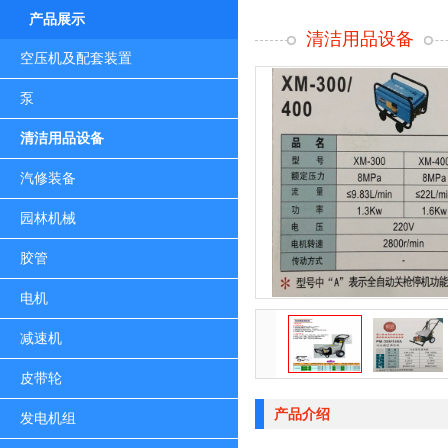
产品展示
清洁用品设备
空压机及配套装置
泵
清洁用品设备
汽修装备
园林机械
胶管
电机
减速机
皮带轮
产品介绍
发电机组