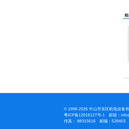
相
杰霸-强力吹干机
洁霸多功能刷地机
© 1998-2026 中山市东区机电设备
粤ICP备12016127号-1
邮箱：
inf
传真： 88315616 邮编：528403