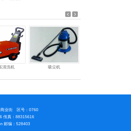
尘机
电动高压清洗机
电动高压清洗机工业级
商业街 区号：0760
86 传真：88315616
.cn 邮编：528403