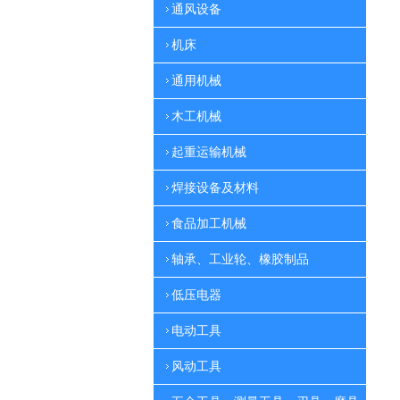
通风设备
机床
通用机械
木工机械
起重运输机械
焊接设备及材料
食品加工机械
轴承、工业轮、橡胶制品
低压电器
电动工具
风动工具