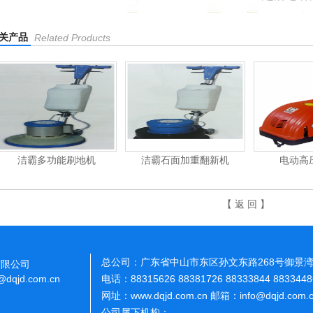
关产品
Related Products
洁霸石面加重翻新机
电动高压清洗机
吸
【 返 回 】
总公司：广东省中山市东区孙文东路268号御景湾
有限公司
o@dqjd.com.cn
电话：88315626 88381726 88333844 883344
网址：www.dqjd.com.cn 邮箱：info@dqjd.com
公司属下机构：