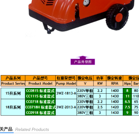
关产品
Related Products