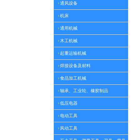
通风设备
机床
通用机械
木工机械
起重运输机械
焊接设备及材料
食品加工机械
轴承、工业轮、橡胶制品
低压电器
电动工具
风动工具