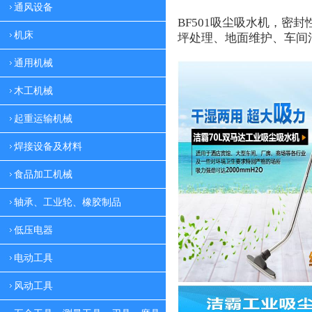
通风设备
BF501
吸尘吸水机，密封
机床
坪处理、地面维护、车间
通用机械
木工机械
起重运输机械
焊接设备及材料
食品加工机械
轴承、工业轮、橡胶制品
低压电器
电动工具
风动工具