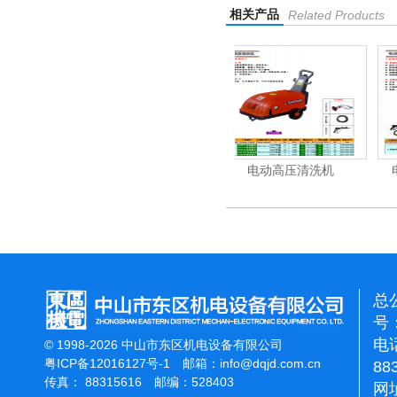
相关产品
Related Products
机
电动高压清洗机
电动高压清洗机工业级
总
号：
电话
© 1998-2026 中山市东区机电设备有限公司
粤ICP备12016127号-1
邮箱：
info@dqjd.com.cn
88
传真： 88315616 邮编：528403
网址