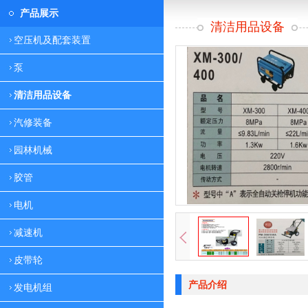
产品展示
清洁用品设备
空压机及配套装置
泵
清洁用品设备
汽修装备
园林机械
胶管
电机
减速机
皮带轮
产品介绍
发电机组