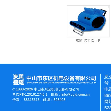
杰霸-强力吹干机
洁
总
号：
电话
© 1998-2026 中山市东区机电设备有限公司
粤ICP备12016127号-1
邮箱：
info@dqjd.com.cn
88
传真： 88315616 邮编：528403
网址
52