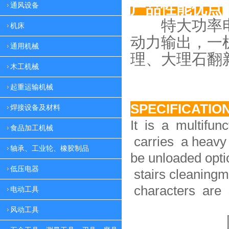
产品性能优点
通风设备
特大功率电
机床
动力
输出，一
通用机械
理、大理
石翻
木工机械
起重运输机械
SPECIFICATIO
焊接设备及材料
It is a multifun
食品加工机械
carries a heavy 
轴承、工业轮、橡胶制品
be unloaded option
低压电器
stairs cleaningm
characters are 
电动工具
风动工具