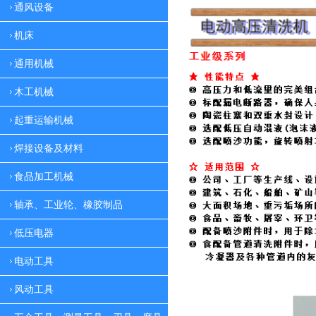
通风设备
机床
通用机械
木工机械
起重运输机械
焊接设备及材料
食品加工机械
轴承、工业轮、橡胶制品
低压电器
电动工具
风动工具