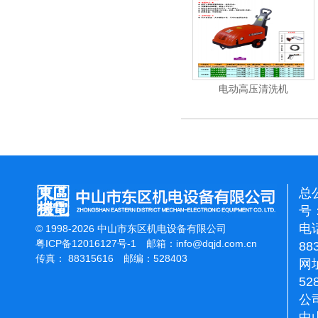
清洗机
吸尘机
电动高压清洗机
总
号：
电话
© 1998-2026 中山市东区机电设备有限公司
粤ICP备12016127号-1
邮箱：
info@dqjd.com.cn
88
传真： 88315616 邮编：528403
网址
52
公
中