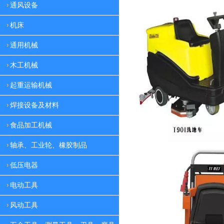
通风设备
机床
通用机械
木工机械
起重运输机械
焊接设备及材料
食品加工机械
轴承、工业轮、橡胶制品
低压电器
电动工具
风动工具