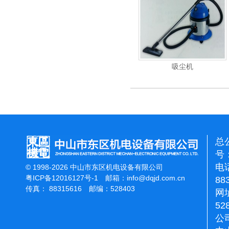
重翻新机
电动高压清洗机
吸尘机
总
号：
电话
© 1998-2026 中山市东区机电设备有限公司
粤ICP备12016127号-1
邮箱：
info@dqjd.com.cn
88
传真： 88315616 邮编：528403
网址
52
公