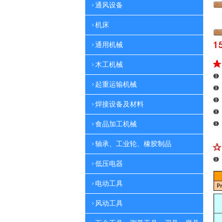
通风设备
机床
通用机械
木工机械
起重运输机械
焊接设备及材料
食品加工机械
轴承、工业轮、橡胶制品
低压电器
电动工具
风动工具