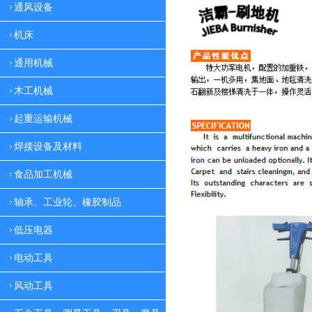
通风设备
机床
通用机械
木工机械
起重运输机械
焊接设备及材料
食品加工机械
轴承、工业轮、橡胶制品
低压电器
电动工具
风动工具