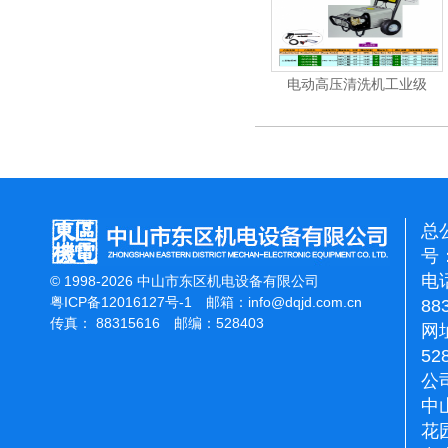
动高压清洗机
电动高压清洗机工业级
电动高压清洗机工
总
号：
电话
© 1998-2026 中山市东区机电设备有限公司
粤ICP备12016127号-1
邮箱：
info@dqjd.com.cn
88
传真： 88315616 邮编：528403
网址
52
公
中
花