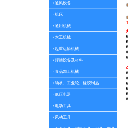
通风设备
机床
通用机械
木工机械
起重运输机械
焊接设备及材料
食品加工机械
轴承、工业轮、橡胶制品
低压电器
电动工具
风动工具