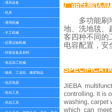
产品性能优点
通风设备
机床
多功能刷地
通用机械
地、
洗地毯、
木工机械
客四种
不同的
起重运输机械
电容配置，
安
焊接设备及材料
食品加工机械
SPECIFICAT
轴承、工业轮、橡胶制品
低压电器
JIEBA multifunc
controlling. It is 
电动工具
washing, carpet 
风动工具
which can meet 