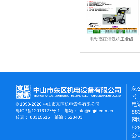
机
电动高压清洗机
电动高压清洗机工业级
总
号：
电话
© 1998-2026 中山市东区机电设备有限公司
粤ICP备12016127号-1
邮箱：
info@dqjd.com.cn
88
传真： 88315616 邮编：528403
网址
52
公