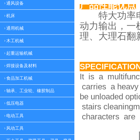
产品性能优点
通风设备
特大功率电
机床
动力
输出，一
通用机械
理、大理
石翻
木工机械
起重运输机械
SPECIFICATIO
焊接设备及材料
It is a multifun
食品加工机械
carries a heavy 
轴承、工业轮、橡胶制品
be unloaded option
低压电器
stairs cleaningm
characters are 
电动工具
风动工具