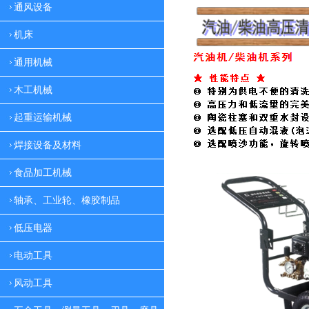
通风设备
机床
通用机械
木工机械
起重运输机械
焊接设备及材料
食品加工机械
轴承、工业轮、橡胶制品
低压电器
电动工具
风动工具