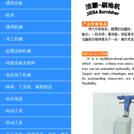
通风设备
机床
通用机械
木工机械
起重运输机械
焊接设备及材料
食品加工机械
轴承、工业轮、橡胶制品
低压电器
电动工具
风动工具