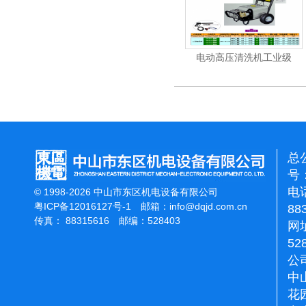
机
电动高压清洗机
电动高压清洗机工业级
总
号：
电话
© 1998-2026 中山市东区机电设备有限公司
粤ICP备12016127号-1
邮箱：
info@dqjd.com.cn
88
传真： 88315616 邮编：528403
网址
52
公
中
花