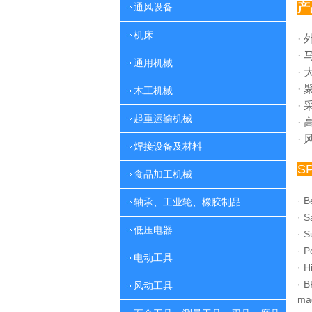
产
通风设备
机床
·
·
通用机械
·
·
木工机械
·
起重运输机械
·
·
焊接设备及材料
S
食品加工机械
·
B
轴承、工业轮、橡胶制品
·
S
低压电器
·
S
·
P
电动工具
·
H
·
B
风动工具
ma