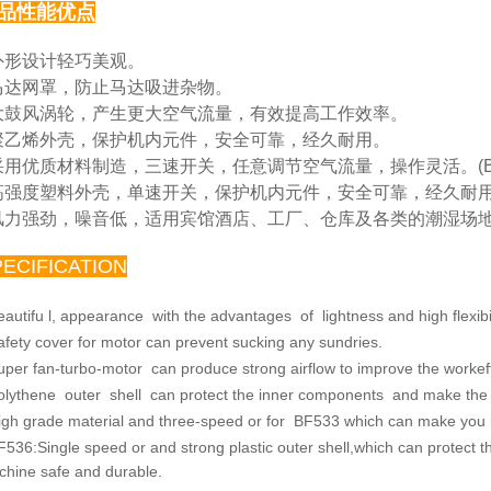
品性能优点
 外形设计轻巧美观。
马达网罩，防止马达吸进杂物。
大鼓风涡轮，产生更大空气流量，有效提高工作效率。
聚乙烯外壳，保护机内元件，安全可靠，经久耐用。
采用优质材料制造，三速开关，任意调节空气流量，操
作灵活。(B
高强度塑料外壳，单速开关，保护机内元件，安全可靠，
经久耐用。
风力强劲，噪音低，适用宾馆酒店、工厂、仓库及各类
的潮湿场
PECIFICATION
eautifu l, appearance with the advantages of lightness and
high flexibi
afety cover for motor can prevent sucking any sundries.
uper fan-turbo-motor can produce strong airflow to improve
the workef
olythene outer shell can protect the inner components and
make the 
igh grade material and three-speed or for BF533 which
can make you re
F536:Single speed or and strong plastic outer shell,which
can protect 
chine safe
and durable.