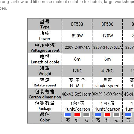
rong airflow and little noise make it suitable for hotels, large
workshops
ces.