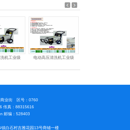
清洗机工业级
电动高压清洗机工业级
汽油/柴油高压清洗机
商业街 区号：0760
86 传真：88315616
.cn 邮编：528403
镇白石村吉雅花园13号商铺一楼