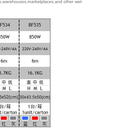
,warehouses,marketplaces,and other wet