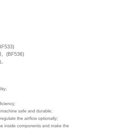
F533)
(BF536)
地。
lity;
ficiency;
machine safe and durable;
gulate the airflow optionally;
the inside components and make the