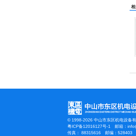
相
刷地机
洁霸石面加重翻新机
电动高压清洗机
© 1998-2026 中山市东区机电设备
粤ICP备12016127号-1
邮箱：
inf
传真： 88315616 邮编：528403