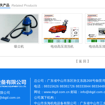
关产品
Related Products
吸尘机
电动高压清洗机
电动高压
【 返 回 】
总公司：广东省中山市东区孙文东路268号御景湾
电话：88315626 88381726 88333844 883344
网址：www.dqjd.com.cn 邮箱：info@dqjd.com
有限公司
o@dqjd.com.cn
公司属下机构：
中山市东海机电设备有限公司：广东省中山市三乡