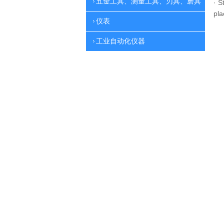
五金工具、测量工具、刃具、磨具
·
St
pla
仪表
工业自动化仪器