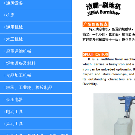
通风设备
机床
通用机械
木工机械
起重运输机械
焊接设备及材料
食品加工机械
轴承、工业轮、橡胶制品
低压电器
电动工具
风动工具