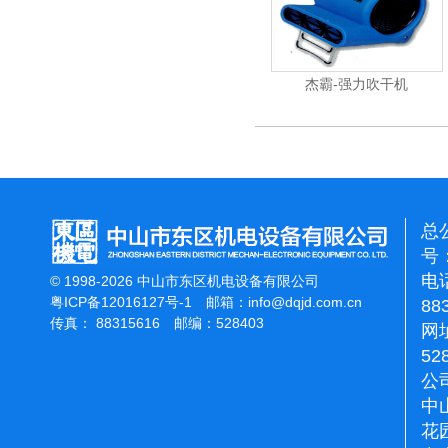
杰霸-强力吹干机
总
号：
电话
© 1998-2026 中山市东区机电设备有限公司
粤ICP备12016127号-1
邮箱：
info@dqjd.com.cn
88
传真： 88315616 邮编：528403
网址
52
公
中
花