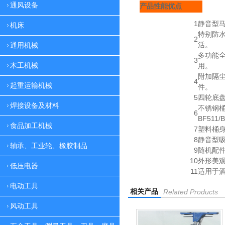
通风设备
产品性能优点
1
静音型
机床
特别防
2
活。
通用机械
多功能
3
木工机械
用。
附加隔
4
起重运输机械
件。
5
四轮底
焊接设备及材料
不锈钢
6
BF511/
食品加工机械
7
塑料桶身
8
静音型
轴承、工业轮、橡胶制品
9
随机配
10
外形美
低压电器
11
适用于
电动工具
相关产品
Related Products
风动工具