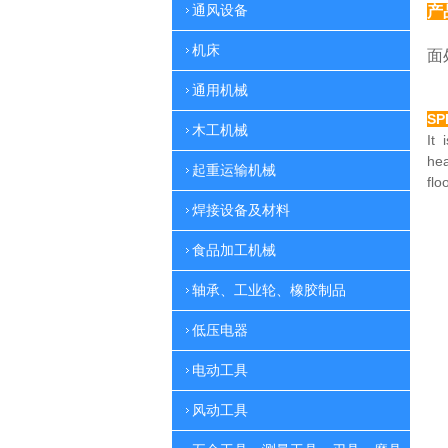
通风设备
产
特
机床
面
通用机械
SP
木工机械
It 
he
起重运输机械
flo
焊接设备及材料
食品加工机械
轴承、工业轮、橡胶制品
低压电器
电动工具
风动工具