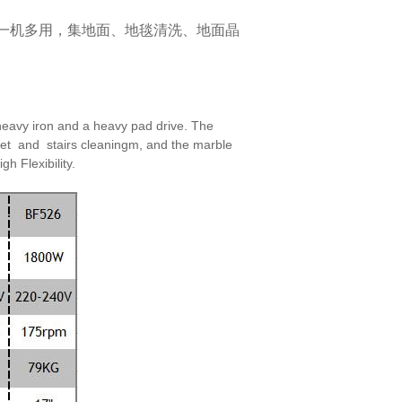
一机多用，集地面、地毯清洗、地面晶
eavy iron and a heavy pad drive. The
et and stairs cleaningm, and the marble
high
Flexibility.