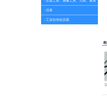
五金工具、测量工具、刃具、磨具
仪表
工业自动化仪器
相
刷地机
电动高压清洗机
吸尘机