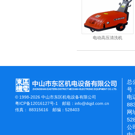
能刷地机
洁霸石面加重翻新机
电动高压清洗机
总
号：
电话
© 1998-2026 中山市东区机电设备有限公司
粤ICP备12016127号-1
邮箱：
info@dqjd.com.cn
88
传真： 88315616 邮编：528403
网址
52
公
中