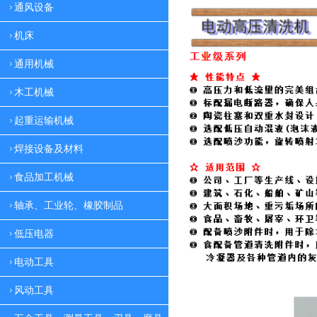
通风设备
机床
通用机械
木工机械
起重运输机械
焊接设备及材料
食品加工机械
轴承、工业轮、橡胶制品
低压电器
电动工具
风动工具