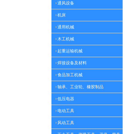
通风设备
机床
通用机械
木工机械
起重运输机械
焊接设备及材料
食品加工机械
轴承、工业轮、橡胶制品
低压电器
电动工具
风动工具