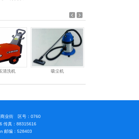
压清洗机
吸尘机
电动高压清洗机
商业街 区号：0760
86 传真：88315616
.cn 邮编：528403