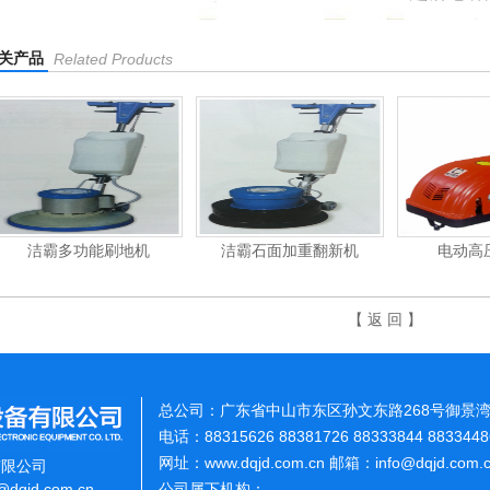
关产品
Related Products
洁霸多功能刷地机
洁霸石面加重翻新机
电动高
【 返 回 】
总公司：广东省中山市东区孙文东路268号御景湾
电话：88315626 88381726 88333844 883344
网址：www.dqjd.com.cn 邮箱：info@dqjd.com
有限公司
o@dqjd.com.cn
公司属下机构：