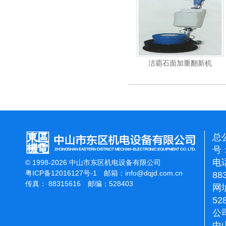
洁霸多功能刷地机
洁霸石面加重翻新机
电动高压清
总
号：
电话
© 1998-2026 中山市东区机电设备有限公司
粤ICP备12016127号-1
邮箱：
info@dqjd.com.cn
88
传真： 88315616 邮编：528403
网址
52
公
中