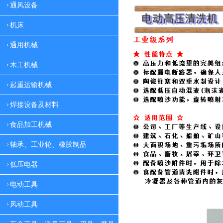
通风设备
机床
通用机械
木工机械
起重运输机械
焊接设备及材料
食品加工机械
轴承、工业轮、橡胶制品
低压电器
电动工具
风动工具