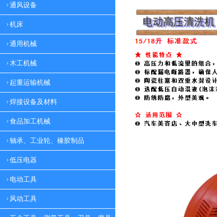
通风设备
机床
通用机械
木工机械
起重运输机械
焊接设备及材料
食品加工机械
轴承、工业轮、橡胶制品
低压电器
电动工具
风动工具