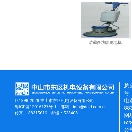
杰霸-强力吹干机
洁霸多功能刷地机
洁霸石
总
号：
电话
© 1998-2026 中山市东区机电设备有限公司
粤ICP备12016127号-1
邮箱：
info@dqjd.com.cn
88
传真： 88315616 邮编：528403
网址
52
公