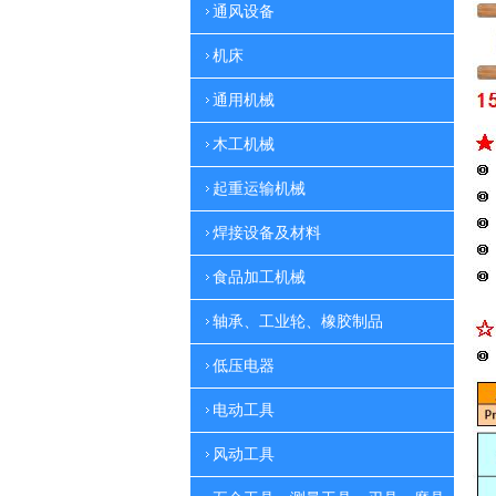
通风设备
机床
通用机械
木工机械
起重运输机械
焊接设备及材料
食品加工机械
轴承、工业轮、橡胶制品
低压电器
电动工具
风动工具