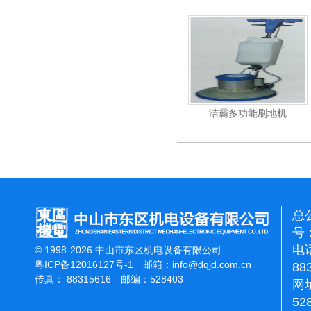
杰霸-强力吹干机
洁霸多功能刷地机
总
号：
电话
© 1998-2026 中山市东区机电设备有限公司
粤ICP备12016127号-1
邮箱：
info@dqjd.com.cn
88
传真： 88315616 邮编：528403
网址
52