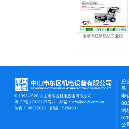
机
电动高压清洗机
电动高压清洗机工业级
总
号：
电话
© 1998-2026 中山市东区机电设备有限公司
粤ICP备12016127号-1
邮箱：
info@dqjd.com.cn
88
传真： 88315616 邮编：528403
网址
52
公