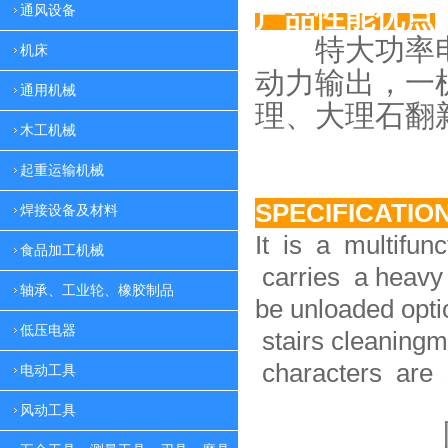
产品性能优点
通风设备
特大功率电
机床
动力
输出，一
通用机械
理、大理
石翻
木工机械
起重运输机械
SPECIFICATIO
焊接设备及材料
It is a multifun
食品加工机械
carries a heavy 
轴承、工业轮、橡胶制品
be unloaded option
低压电器
stairs cleaningm
characters are 
电动工具
风动工具