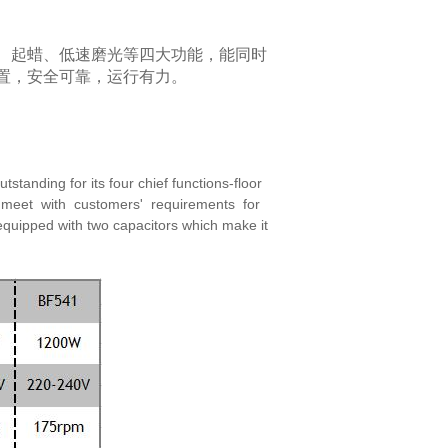
、起蜡、低速磨光等四大功能，能同时
置，
安全可靠，运行有力。
 outstanding for its four chief functions-floor
meet with customers' requirements for
equipped with two capacitors which make it