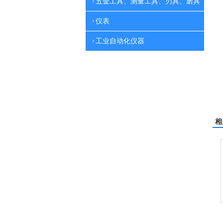
五金工具、测量工具、刃具、磨具
仪表
工业自动化仪器
相
翻新机
电动高压清洗机
吸尘机