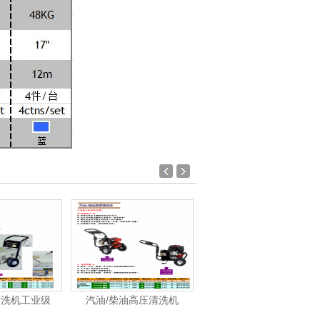
清洗机工业级
汽油/柴油高压清洗机
洁霸-洗地机、洗地车系