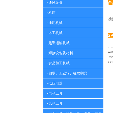
产
通风设备
机床
多
满
通用机械
木工机械
SP
起重运输机械
JIE
was
焊接设备及材料
th
sa
食品加工机械
轴承、工业轮、橡胶制品
低压电器
电动工具
风动工具