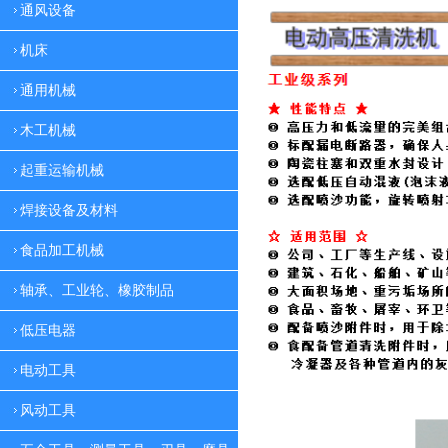
通风设备
机床
通用机械
木工机械
起重运输机械
焊接设备及材料
食品加工机械
轴承、工业轮、橡胶制品
低压电器
电动工具
风动工具