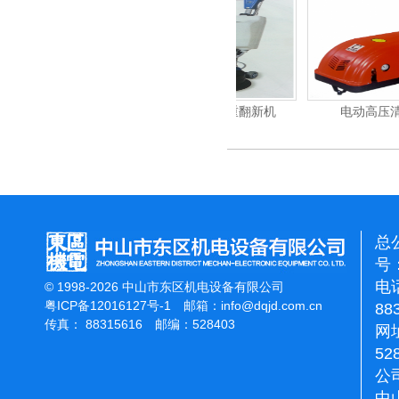
能刷地机
洁霸石面加重翻新机
电动高压清洗机
总
号：
电话
© 1998-2026 中山市东区机电设备有限公司
粤ICP备12016127号-1
邮箱：
info@dqjd.com.cn
88
传真： 88315616 邮编：528403
网址
52
公
中